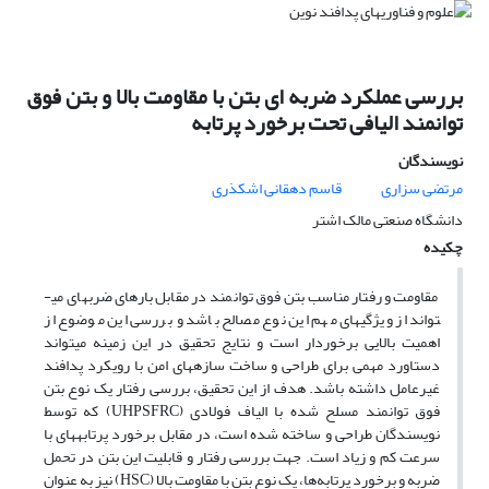
بررسی عملکرد ضربه ای بتن با مقاومت بالا و بتن فوق
توانمند الیافی تحت برخورد پرتابه
نویسندگان
مرتضی سزاری
قاسم دهقانی اشکذری
دانشگاه صنعتی مالک اشتر
چکیده
مقاومت و رفتار مناسب بتن فوق توانمند در مقابل بارهای ضربه­ای می­
تواند از ویژگی­های مهم این نوع مصالح باشد و بررسی این موضوع از
اهمیت بالایی برخوردار است و نتایج تحقیق در این زمینه می­تواند
دستاورد مهمی برای طراحی و ساخت سازه­های امن با رویکرد پدافند
غیرعامل داشته باشد. هدف از این تحقیق، بررسی رفتار یک نوع بتن
فوق توانمند مسلح شده با الیاف فولادی (UHPSFRC) که توسط
نویسندگان طراحی و ساخته شده است، در مقابل برخورد پرتابه­های با
سرعت کم و زیاد است. جهت بررسی رفتار و قابلیت این بتن در تحمل
ضربه و برخورد پرتابه‌ها، یک نوع بتن با مقاومت بالا (HSC) نیز به عنوان