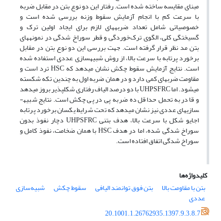
مبنای مقایسه ساخته شده است. رفتار این دو نوع بتن در مقابل ضربه
با سرعت کم با انجام آزمایش سقوط وزنه بررسی شده است و
خصوصیاتی شامل تعداد ضربه­های لازم برای ایجاد اولین ترک و
گسیختگی کلی، الگوی ترک‌خوردگی و قطر سوراخ شدگی در نمونه­های
بتن مد نظر قرار گرفته است. جهت بررسی این دو نوع بتن در مقابل
برخورد پرتابه با سرعت بالا، از روش شبیه­سازی عددی استفاده شده
است. نتایج آزمایش سقوط چکش نشان می­دهد که HSC ترد است و
مقاومت ضربه­ای کمی دارد و در همان ضربه اول به چندین تکه شکسته
می­شود. اما UHPSFRC با دو درصد الیاف رفتاری شکل­پذیر بروز می­دهد
و قادر به تحمل حداقل ده ضربه پی در پی چکش است. نتایج شبیه­
سازی­های عددی نیز نشان می­دهد که تحت شرایط یکسان برخورد پرتابه
اجایو شکل با سرعت بالا، هدف بتنی UHPSFRC دچار نفوذ بدون
سوراخ شدگی شده، اما در هدف HSC با همان ضخامت، نفوذ کامل و
سوراخ شدگی اتفاق افتاده است.
کلیدواژه‌ها
بتن با مقاومت بالا
بتن فوق توانمند الیافی
سقوط چکش
شبیه‌سازی
عددی
20.1001.1.26762935.1397.9.3.8.7