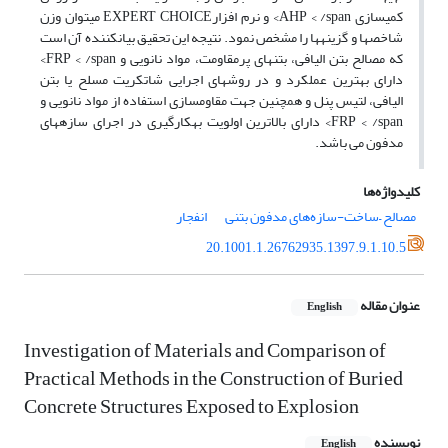
کمی­سازی AHP < /span> و نرم افزارEXPERT CHOICE می­توان وزن
شاخص­ها و گزینه­ها را مشخص نمود. نتیجه این تحقیق بیان­کننده آن است
که مصالح بتن الیافی، بتن­های پرمقاومت، مواد نانویی و FRP < /span>
دارای بهترین عملکرد و در روش­های اجرایی شاتکریت مسلح یا بتن
الیافی، لتیس پنل و همچنین جهت مقاوم­سازی استفاده از مواد نانویی و
FRP < /span> دارای بالاترین اولویت به­کارگیری در اجرای سازه­های
مدفون می باشد.
کلیدواژه‌ها
مصالح –ساخت-سازه‌های مدفون بتنی
انفجار
20.1001.1.26762935.1397.9.1.10.5
عنوان مقاله
English
Investigation of Materials and Comparison of
Practical Methods in the Construction of Buried
Concrete Structures Exposed to Explosion
نویسنده
English