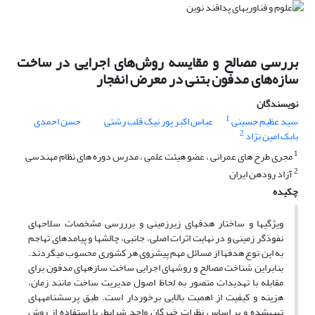
بررسی مصالح و مقایسه روش‌های اجرایی در ساخت
سازه‌های مدفون بتنی در معرض انفجار
نویسندگان
1
سید عظیم حسینی
عباس اکبر پور نیک قلب رشتی
حسن احمدی
2
بابک امین نژاد
1
مجری طرح های عمرانی ، عضو هیئت علمی ، مدرس دوره های نظام مهندسی
2
آزاد رودهن ایران
چکیده
ویژگی­ها و ساختار هدف­های زیرزمینی و برررسی مشخصات سلاح­های
نفوذگر زمینی و در نهایت اثرات اصلی، جانبی، چالش­ها و پیامدهای تهاجم
به این نوع هدف­ها از مسائل مهم پیش­روی هر کشوری محسوب می­گردند.
بنابراین شناخت مصالح و روش­های اجرایی ساخت سازه­های مدفون برای
مقابله با تهدیدات متصور به لحاظ اصول مدیریت ساخت مانند زمان،
هزینه و کیفیت از اهمیت بالایی برخوردار است. طبق پرسشنامه­های
تهیه­شده و بر اساس نظرات خبرگان واجد شرایط، با استفاده از روش